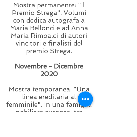
Mostra permanente: "Il
Premio Strega". Volumi
con dedica autografa a
Maria Bellonci e ad Anna
Maria Rimoaldi di autori
vincitori e finalisti del
premio Strega.
Novembre - Dicembre
2020
Mostra temporanea: "Una
linea ereditaria al
femminile". In una famiglia
nobiliare europea, tra
Ottocento e Novecento, i
libri si tramandano di
madre in figlia, dalla